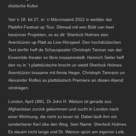
düütsche Kultur
Van´n 18. bit 27. in ´n Märzmaand 2022 is wedder dat
PlattArt-Festival up Tour. Ditmaal mit een Büld van heel
besünner Projekten, so as dit: Sherlock Holmes sien
Aventüüren up Platt as Live-Hörspeel. Den hochdüütschen
Text dorför heff de Schauspeeler Christoph Tieman van dat
Ensemble theater ex libris tosaamestellt. Heinrich Siefer heff
den nu in ´t plattdüütsche brocht un wedd Sherlock Holmes
Aventüüren tosaame mit Annie Heger, Christoph Tiemann un
Alexander Rolfes as plattdüütsch Premiere an dissen Abend
vördrägen.
London, April 1881, Dr John H. Watson ist gerade aus
Afghanistan zurück gekommen und sucht in London nach
einer Wohnung, die nicht zu teuer ist. Dabei läuft ihm ein
sonderbarer Kerl übe den Weg. Sein Name: Sherlock Holmes.
Es dauert nicht lange und Dr. Watson spürt am eigenen Leib,