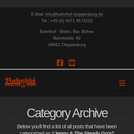
E-Mail:
info@bahnhof-cloppenburg.de
Tel.: +49 (0) 4471 9574220
Bahnhof - Bistro, Bar, Bühne
Bahnhofstr. 82
49661 Cloppenburg
Facebook
YouTube
Na
Category Archive
Below you'll find a list of all posts that have been
categorized as
“Jenny & The Steady Go's”