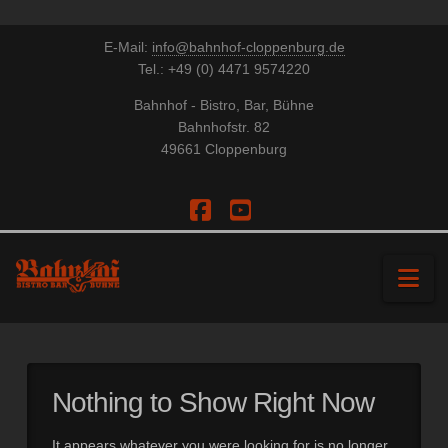
E-Mail:
info@bahnhof-cloppenburg.de
Tel.: +49 (0) 4471 9574220
Bahnhof - Bistro, Bar, Bühne
Bahnhofstr. 82
49661 Cloppenburg
Facebook
YouTube
Na
Nothing to Show Right Now
It appears whatever you were looking for is no longer