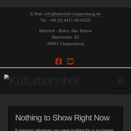
E-Mail:
info@bahnhof-cloppenburg.de
Tel.: +49 (0) 4471 9574220
Bahnhof - Bistro, Bar, Bühne
Bahnhofstr. 82
49661 Cloppenburg
Facebook
YouTube
Na
Nothing to Show Right Now
It appears whatever you were looking for is no longer