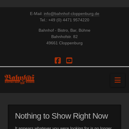
E-Mail:
info@bahnhof-cloppenburg.de
Tel.: +49 (0) 4471 9574220
Bahnhof - Bistro, Bar, Bühne
Bahnhofstr. 82
49661 Cloppenburg
Facebook
YouTube
Na
Nothing to Show Right Now
It appears whatever you were looking for is no longer