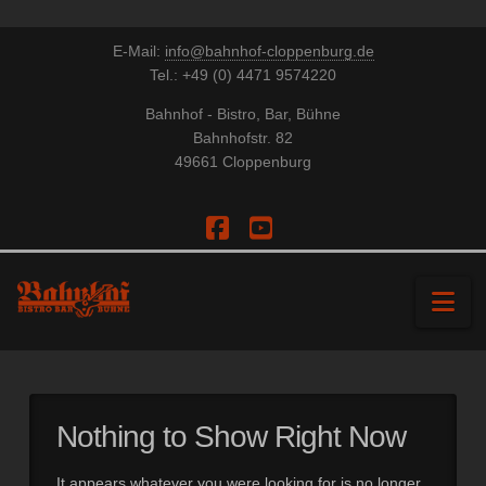
E-Mail:
info@bahnhof-cloppenburg.de
Tel.: +49 (0) 4471 9574220
Bahnhof - Bistro, Bar, Bühne
Bahnhofstr. 82
49661 Cloppenburg
Facebook
YouTube
Na
Nothing to Show Right Now
It appears whatever you were looking for is no longer