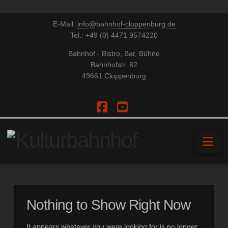
E-Mail:
info@bahnhof-cloppenburg.de
Tel.: +49 (0) 4471 9574220
Bahnhof - Bistro, Bar, Bühne
Bahnhofstr. 82
49661 Cloppenburg
Facebook
YouTube
Na
Nothing to Show Right Now
It appears whatever you were looking for is no longer