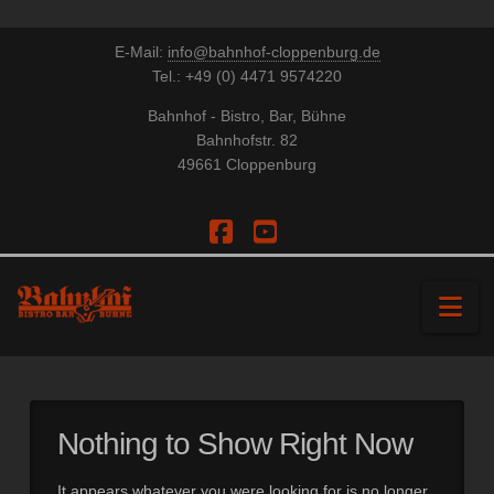
E-Mail:
info@bahnhof-cloppenburg.de
Tel.: +49 (0) 4471 9574220
Bahnhof - Bistro, Bar, Bühne
Bahnhofstr. 82
49661 Cloppenburg
Facebook
YouTube
Na
Nothing to Show Right Now
It appears whatever you were looking for is no longer