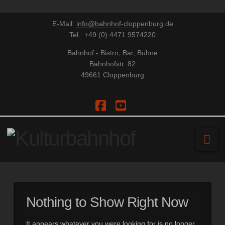
E-Mail:
info@bahnhof-cloppenburg.de
Tel.: +49 (0) 4471 9574220
Bahnhof - Bistro, Bar, Bühne
Bahnhofstr. 82
49661 Cloppenburg
Facebook
YouTube
Na
Nothing to Show Right Now
It appears whatever you were looking for is no longer