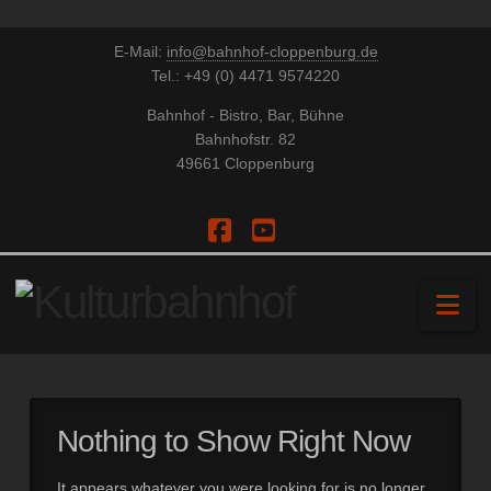
E-Mail:
info@bahnhof-cloppenburg.de
Tel.: +49 (0) 4471 9574220
Bahnhof - Bistro, Bar, Bühne
Bahnhofstr. 82
49661 Cloppenburg
Facebook
YouTube
Na
Nothing to Show Right Now
It appears whatever you were looking for is no longer