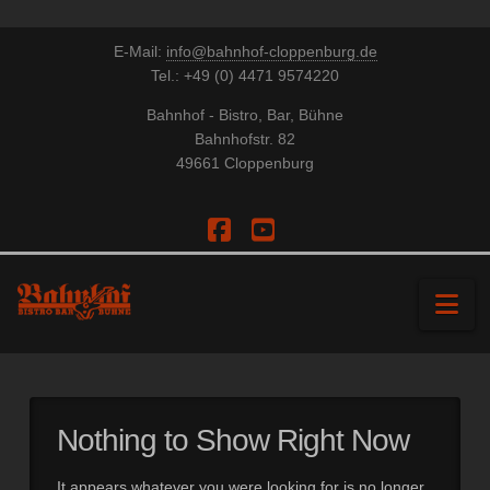
E-Mail:
info@bahnhof-cloppenburg.de
Tel.: +49 (0) 4471 9574220
Bahnhof - Bistro, Bar, Bühne
Bahnhofstr. 82
49661 Cloppenburg
Facebook
YouTube
Na
Nothing to Show Right Now
It appears whatever you were looking for is no longer