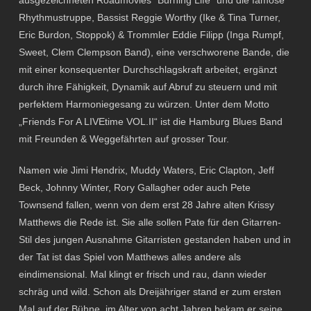
ausgezeichneten Roadmovies “Burning Life“ und die famose
Rhythmustruppe, Bassist Reggie Worthy (Ike & Tina Turner,
Eric Burdon, Stoppok) & Trommler Eddie Filipp (Inga Rumpf,
Sweet, Clem Clempson Band), eine verschworene Bande, die
mit einer konsequenter Durchschlagskraft arbeitet, ergänzt
durch ihre Fähigkeit, Dynamik auf Abruf zu steuern und mit
perfektem Harmoniegesang zu würzen. Unter dem Motto
„Friends For A LIVEtime VOL.II“ ist die Hamburg Blues Band
mit Freunden & Weggefährten auf grosser Tour.
Namen wie Jimi Hendrix, Muddy Waters, Eric Clapton, Jeff
Beck, Johnny Winter, Rory Gallagher oder auch Pete
Townsend fallen, wenn von dem erst 28 Jahre alten Krissy
Matthews die Rede ist. Sie alle sollen Pate für den Gitarren-
Stil des jungen Ausnahme Gitarristen gestanden haben und in
der Tat ist das Spiel von Matthews alles andere als
eindimensional. Mal klingt er frisch und rau, dann wieder
schräg und wild. Schon als Dreijähriger stand er zum ersten
Mal auf der Bühne, im Alter von acht Jahren bekam er seine