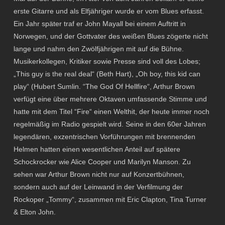
erste Gitarre und als Elfjähriger wurde er vom Blues erfasst.
Ein Jahr später traf er John Mayall bei einem Auftritt in
Norwegen, und der Gottvater des weißen Blues zögerte nicht
lange und nahm den Zwölfjährigen mit auf die Bühne.
Musikerkollegen, Kritiker sowie Presse sind voll des Lobes;
„This guy is the real deal“ (Beth Hart), „Oh boy, this kid can
play“ (Hubert Sumlin. “The God Of Hellfire“, Arthur Brown
verfügt eine über mehrere Oktaven umfassende Stimme und
hatte mit dem Titel “Fire“ einen Welthit, der heute immer noch
regelmäßig im Radio gespielt wird. Seine in den 60er Jahren
legendären, exzentrischen Vorführungen mit brennenden
Helmen hatten einen wesentlichen Anteil auf spätere
Schockrocker wie Alice Cooper und Marilyn Manson. Zu
sehen war Arthur Brown nicht nur auf Konzertbühnen,
sondern auch auf der Leinwand in der Verfilmung der
Rockoper „Tommy“, zusammen mit Eric Clapton, Tina Turner
& Elton John.