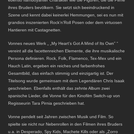
ebenso flamboyanter Charakter wie die Figuren, die die Filme
ihres Bruders bevölkern. Sie setzt sich beeindruckend in
Szene und kennt dabei keinerlei Hemmungen, sei es nun mit
grandios inszenierten Rock’n’Roll Posen oder dem virtuosen
Hantieren mit Castagnetten.
Vonnes neues Werk „ „My Heart’s Got A Mind of Its Own” “
vereint all die facettenreichen Elemente, die ihre musikalische
Persona definieren. Rock, Folk, Flamenco, Tex-Mex und ein
Hauch Latin, ergeben ein reiches und farbenfrohes
Gesamtbild, das einfach stimmig und einzigartig ist. Der
Titelsong wurde gemeinsam mit dem Legendären Chris Isaak
geschrieben. Ebenfalls enthält das zehnte Album zwei
spanische Lieder, die Vonne für den Kinofilm Switch-up von
Regisseurin Tara Pirnia geschrieben hat.
Vonne pendelt seit Jahren zwischen Musik und Film. So
spielte sie nicht nur Nebenrollen in den Filmen ihres Bruders
u.a. in Desperado, Spy Kids, Machete Kills oder als „Zorro