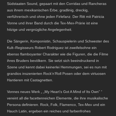
Südstaaten Sound, gepaart mit den Corridas und Rancheras
aus ihrem mexikanischen Erbe; gradlinig, dreckig,
verführerisch und ohne jeden Firlefanz. Der Ritt mit Patricia
Vonne und ihrer Band durch die Tex-Mex-Prärie ist eine
hitzige und vergnügliche Angelegenheit.
Die Sängerin, Komponistin, Schauspielerin und Schwester des
Kult–Regisseurs Robert Rodriguez ist zweifelsohne ein
ebenso flamboyanter Charakter wie die Figuren, die die Filme
ihres Bruders bevölkern. Sie setzt sich beeindruckend in
Szene und kennt dabei keinerlei Hemmungen, sei es nun mit
grandios inszenierten Rock’n’Roll Posen oder dem virtuosen
Hantieren mit Castagnetten.
Vonnes neues Werk „ „My Heart’s Got A Mind of Its Own” “
vereint all die facettenreichen Elemente, die ihre musikalische
Persona definieren. Rock, Folk, Flamenco, Tex-Mex und ein
Hauch Latin, ergeben ein reiches und farbenfrohes