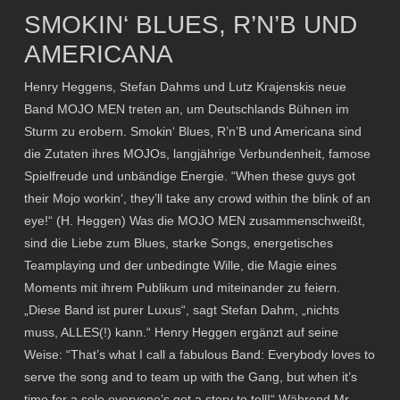
SMOKIN‘ BLUES, R’N’B UND
AMERICANA
Henry Heggens, Stefan Dahms und Lutz Krajenskis neue
Band MOJO MEN treten an, um Deutschlands Bühnen im
Sturm zu erobern. Smokin‘ Blues, R’n’B und Americana sind
die Zutaten ihres MOJOs, langjährige Verbundenheit, famose
Spielfreude und unbändige Energie. “When these guys got
their Mojo workin‘, they’ll take any crowd within the blink of an
eye!“ (H. Heggen) Was die MOJO MEN zusammenschweißt,
sind die Liebe zum Blues, starke Songs, energetisches
Teamplaying und der unbedingte Wille, die Magie eines
Moments mit ihrem Publikum und miteinander zu feiern.
„Diese Band ist purer Luxus“, sagt Stefan Dahm, „nichts
muss, ALLES(!) kann.“ Henry Heggen ergänzt auf seine
Weise: “That’s what I call a fabulous Band: Everybody loves to
serve the song and to team up with the Gang, but when it’s
time for a solo everyone’s got a story to tell!“ Während Mr.