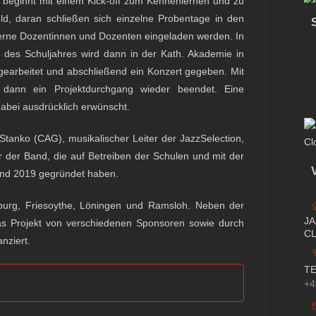
d beginnt mit einem Kick-off zum Kennenlernen und zu
ld, daran schließen sich einzelne Probentage in den
erne Dozentinnen und Dozenten eingeladen werden. In
des Schuljahres wird dann in der Kath. Akademie in
earbeitet und abschließend ein Konzert gegeben. Mit
 dann ein Projektdurchgang wieder beendet. Eine
abei ausdrücklich erwünscht.
tanko (CAG), musikalischer Leiter der JazzSelection,
 der Band, die auf Betreiben der Schulen und mit der
and 2019 gegründet haben.
burg, Friesoythe, Löningen und Ramsloh. Neben der
J
s Projekt von verschiedenen Sponsoren sowie durch
C
nziert.
T
+4