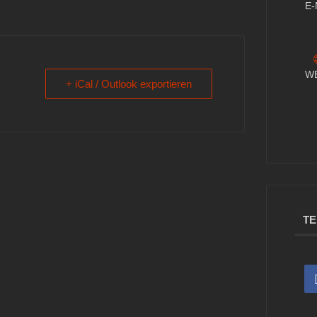
E-
W
+ iCal / Outlook exportieren
TE