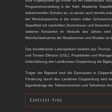
Eine Projektphase gilt immer für ein Kalenderjahr un
Programmvorstellung in der Kath. Akademie Stapelfe
teilnehmenden Schulen an, zu denen auch bereits ext
der Workshopwoche in der ersten vollen Schulwoche 
Stapelfeld mit namhaften Dozentinnen und Dozenten g
weiteren Konzerten im Verlaufe des Jahres wird
Mehrfachteilnahme der Musikerinnen und Musiker ist d
Das künstlerische Leitungsteam besteht aus Thomas S
und Torsten Ellmann (CGL), Projektleiter und Manager
Unterstützung des Landkreises Cloppenburg die Bigb
Träger der Bigband sind die Gymnasien in Cloppen
Förderung durch den Landkreis Cloppenburg wird da
Eigenbeiträge der Teilnehmerinnen und Teilnehmer fina
Eintritt Frei