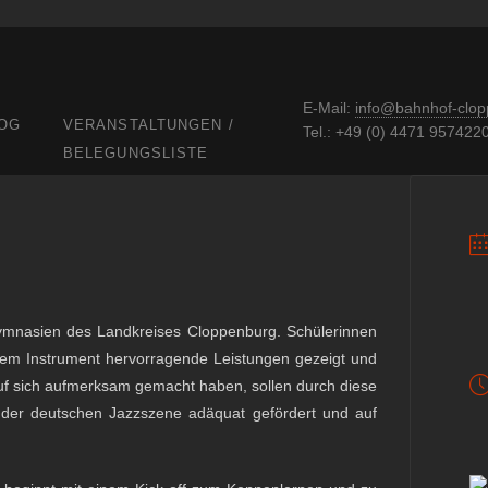
E-Mail:
info@bahnhof-clop
OG
VERANSTALTUNGEN /
Tel.: +49 (0) 4471 957422
BELEGUNGSLISTE
Gymnasien des Landkreises Cloppenburg. Schülerinnen
hrem Instrument hervorragende Leistungen gezeigt und
uf sich aufmerksam gemacht haben, sollen durch diese
er deutschen Jazzszene adäquat gefördert und auf