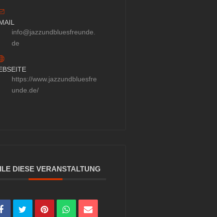
MAIL
info@jazzundbluesfreunde.
de
EBSEITE
https://www.jazzundbluesfre
unde.de/
ILE DIESE VERANSTALTUNG