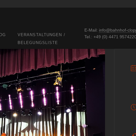
E-Mail:
info@bahnhof-clop
OG
VERANSTALTUNGEN /
Tel.: +49 (0) 4471 957422
BELEGUNGSLISTE