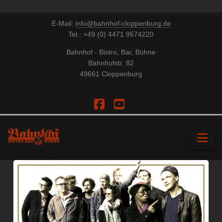
E-Mail:
info@bahnhof-cloppenburg.de
Tel.: +49 (0) 4471 9574220
Bahnhof - Bistro, Bar, Bühne
Bahnhofstr. 82
49661 Cloppenburg
Facebook
YouTube
Na